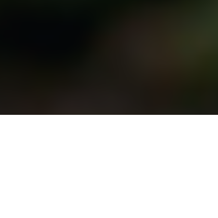
KULISY SERIALU „M JAK MIŁOŚĆ”
Film dokumentalny z udziałem aktorów serialu "M jak
miłość", którzy opowiadają o perypetiach swoich
bohaterów, pracy na planie oraz innych aktywnościach