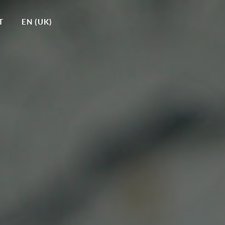
T
EN (UK)