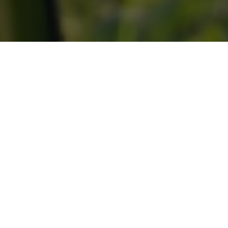
KONIEC ŚWIATA CZYLI KOGEL MOGEL 4
„Koniec świata czyli Kogel Mogel 4” to czwarta część
kultowej komedii, która od ponad 30 lat bawi miliony
Polaków i kolejny kinowy przebój, który przyciągnął do kin
rekordową liczbę widzów.
Miłość Agnieszki i Marcina (Aleksandra Hamkało i
Nikodem Rozbicki) rozkwita, podobnie jak Kasi i profesora
Wolańskiego (Katarzyna Błęcka Kolska i Zdzisław
Wardejn). Babcia Solska, w tej roli cudowna Katarzyna
Łaniewska, marzy już tylko o ślubie jedynego wnusia…
Jednak na drodze do szczęścia młodego Zawady staje
Bożenka (Anna Mucha). Wolańska (Ewa Kasprzyk)